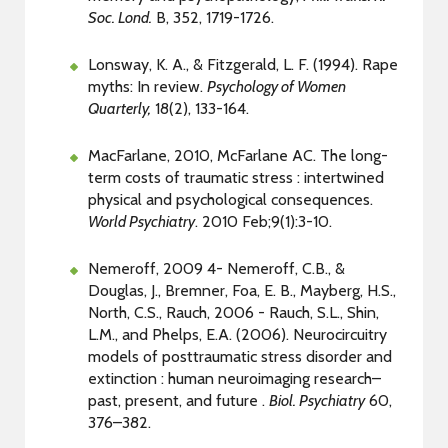
Soc. Lond.
B, 352, 1719-1726.
Lonsway, K. A., & Fitzgerald, L. F. (1994). Rape
myths: In review.
Psychology of Women
Quarterly,
18(2), 133-164.
MacFarlane, 2010, McFarlane AC. The long-
term costs of traumatic stress : intertwined
physical and psychological consequences.
World Psychiatry
. 2010 Feb;9(1):3-10.
Nemeroff, 2009 4- Nemeroff, C.B., &
Douglas, J., Bremner, Foa, E. B., Mayberg, H.S.,
North, C.S., Rauch, 2006 - Rauch, S.L., Shin,
L.M., and Phelps, E.A. (2006). Neurocircuitry
models of posttraumatic stress disorder and
extinction : human neuroimaging research–
past, present, and future .
Biol. Psychiatry
60,
376–382.