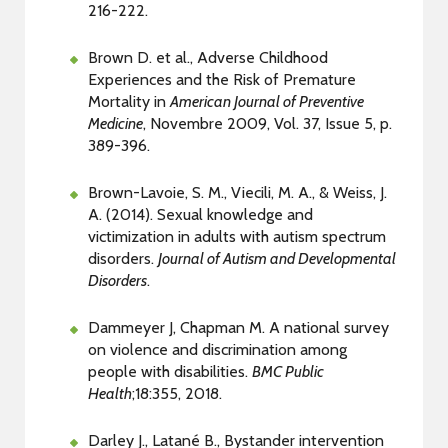
216-222.
Brown D. et al., Adverse Childhood
Experiences and the Risk of Premature
Mortality in
American Journal of Preventive
Medicine
, Novembre 2009, Vol. 37, Issue 5, p.
389-396.
Brown-Lavoie, S. M., Viecili, M. A., & Weiss, J.
A. (2014). Sexual knowledge and
victimization in adults with autism spectrum
disorders.
Journal of Autism and Developmental
Disorders
.
Dammeyer J, Chapman M. A national survey
on violence and discrimination among
people with disabilities.
BMC Public
Health
;18:355, 2018.
Darley J., Latané B., Bystander intervention