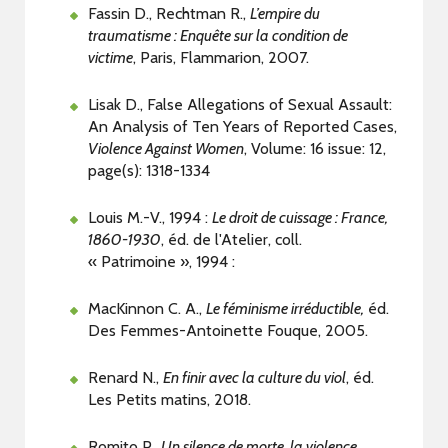
Fassin D., Rechtman R.,
L’empire du
traumatisme : Enquête sur la condition de
victime
, Paris, Flammarion, 2007.
Lisak D., False Allegations of Sexual Assault:
An Analysis of Ten Years of Reported Cases,
Violence Against Women
, Volume: 16 issue: 12,
page(s): 1318-1334
Louis M.-V., 1994 :
Le droit de cuissage : France,
1860-1930
, éd. de l'Atelier, coll.
« Patrimoine », 1994 :
MacKinnon C. A.,
Le féminisme irréductible,
éd.
Des Femmes-Antoinette Fouque, 2005.
Renard N.,
En finir avec la culture du viol
, éd.
Les Petits matins, 2018.
Romito P.,
Un silence de morte, la violence