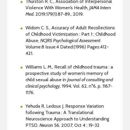
Thurston R. C., Association of Interpersonal
Violence With Women’s Health,
JAMA Intern
Med.
2019;179(1):87-89., 2019.
Widom C. S., Accuracy of Adult Recollections
of Childhood Victimization : Part 1 ; Childhood
Abuse,
NCJRS Psychological Assessment
Volume:8 Issue:4 Dated:(1996) Pages:412-
421.
Williams L. M., Recall of childhood trauma : a
prospective study of women’s memory of
child sexual abuse in
Journal of consulting and
clinical psychology
, 1994, Vol. 62, n°6, p. 1167-
1176.
Yehuda R, Ledoux J. Response Variation
following Trauma : A Translational
Neuroscience Approach to Understanding
PTSD.
Neuron
56. 2007, Oct 4 ; 19-32