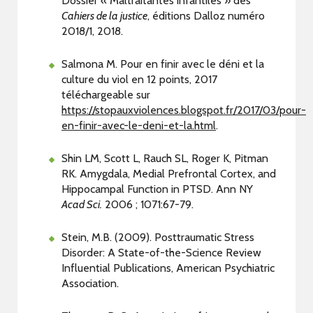
Dossier « Maltraitantes infantiles » des
Cahiers de la justice
, éditions Dalloz numéro
2018/1, 2018.
Salmona M. Pour en finir avec le déni et la
culture du viol en 12 points, 2017
téléchargeable sur
https://stopauxviolences.blogspot.fr/2017/03/pour-
en-finir-avec-le-deni-et-la.html
.
Shin LM, Scott L, Rauch SL, Roger K, Pitman
RK. Amygdala, Medial Prefrontal Cortex, and
Hippocampal Function in PTSD. Ann NY
Acad Sci.
2006 ; 1071:67-79.
Stein, M.B. (2009). Posttraumatic Stress
Disorder: A State-of-the-Science Review
Influential Publications, American Psychiatric
Association.