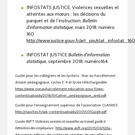
INFOSTATS JUSTICE, Violences sexuelles et
atteintes aux mœurs : les décisions du
parquet et de l’instruction,
Bulletin
d’information statistique
, mars 2018, numéro
160
http://www.justice.gouv.fr/art_pix/stat_infostat_160
INFOSTAT JUSTICE
Bulletin d’information
statistique
, septembre 2018, numéro164.
Guide pour les collégiens et les lycéens : Non au harcèlement,
dossier pédagogique, cycles 3, 4 et lycée téléchargeable
https://www.nonauharcelement.education.gouv.fr/wp-
content/uploads/2018/11/Cahier_pedagogique_web.pdf
Guide pour l’enseignement supérieur de l’association CLASHES
http://clasches.fr/wp-content/uploads/2017/07/Guide.pdf
Guide AVFT
Violences sexistes et sexuelles au travail, guide à
l’attention des employeurs
,
http://www.avft.org/2015/03/12/la-
deuxieme-edition-de-violences-sexistes-et-sexuelles-au-